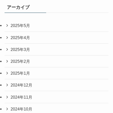
アーカイブ
2025年5月
2025年4月
2025年3月
2025年2月
2025年1月
2024年12月
2024年11月
2024年10月