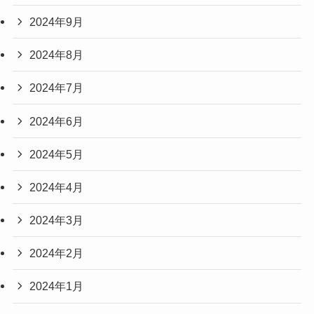
2024年9月
2024年8月
2024年7月
2024年6月
2024年5月
2024年4月
2024年3月
2024年2月
2024年1月