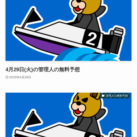
4月29日(火)の管理人の無料予想
2025年4月28日
管理人の無料予想