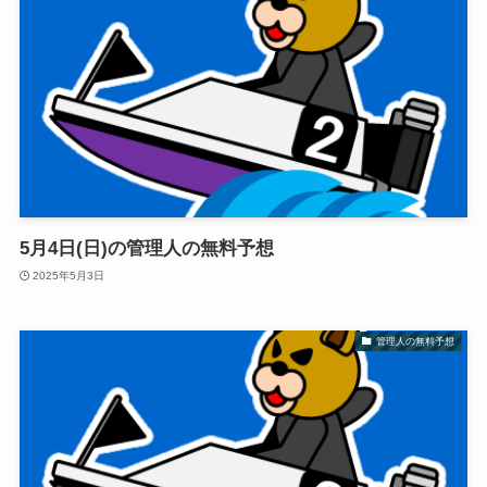
5月4日(日)の管理人の無料予想
2025年5月3日
管理人の無料予想