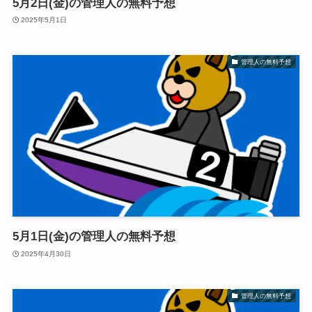
5月2日(金)の管理人の無料予想
2025年5月1日
管理人の無料予想
5月1日(金)の管理人の無料予想
2025年4月30日
管理人の無料予想