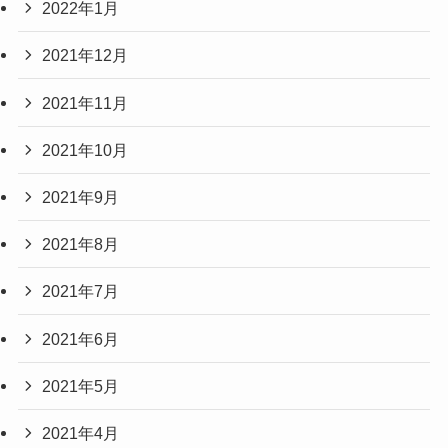
2022年1月
2021年12月
2021年11月
2021年10月
2021年9月
2021年8月
2021年7月
2021年6月
2021年5月
2021年4月