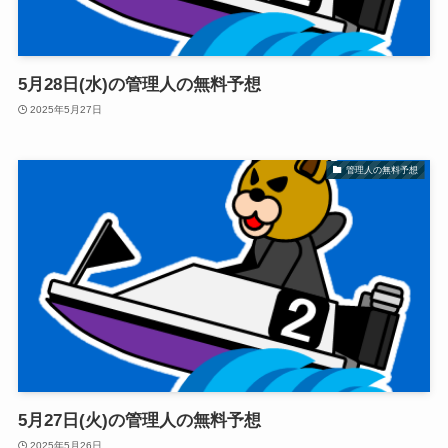
5月28日(水)の管理人の無料予想
2025年5月27日
管理人の無料予想
5月27日(火)の管理人の無料予想
2025年5月26日