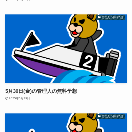
管理人の無料予想
5月30日(金)の管理人の無料予想
2025年5月29日
管理人の無料予想