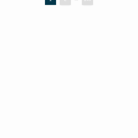
アーカイブ
2025年5月
2025年4月
2025年3月
2025年2月
2025年1月
2024年12月