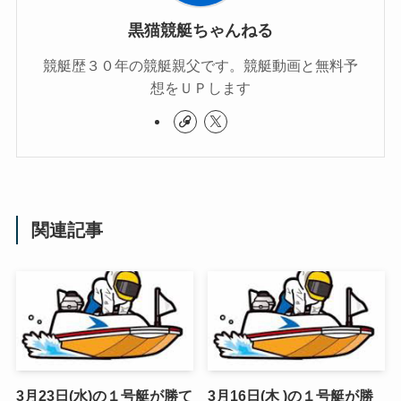
黒猫競艇ちゃんねる
競艇歴３０年の競艇親父です。競艇動画と無料予
想をＵＰします
関連記事
3月23日(水)の１号艇が勝て
3月16日(木 )の１号艇が勝