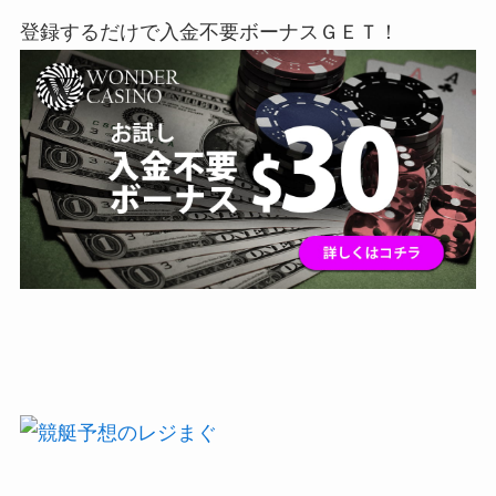
登録するだけで入金不要ボーナスＧＥＴ！