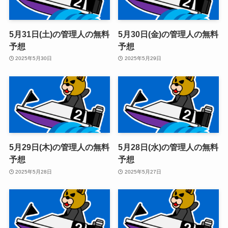
5月31日(土)の管理人の無料
5月30日(金)の管理人の無料
予想
予想
2025年5月30日
2025年5月29日
5月29日(木)の管理人の無料
5月28日(水)の管理人の無料
予想
予想
2025年5月28日
2025年5月27日