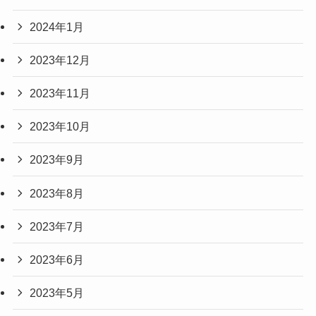
2024年1月
2023年12月
2023年11月
2023年10月
2023年9月
2023年8月
2023年7月
2023年6月
2023年5月