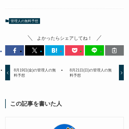
管理人の無料予想
よかったらシェアしてね！
8月19日(金)の管理人の無
8月21日(日)の管理人の無
料予想
料予想
この記事を書いた人