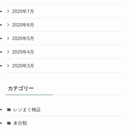
2020年7月
2020年6月
2020年5月
2020年4月
2020年3月
カテゴリー
レジまぐ検証
未分類