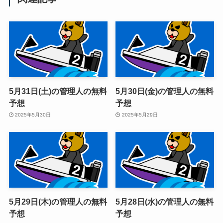
5月31日(土)の管理人の無料
5月30日(金)の管理人の無料
予想
予想
2025年5月30日
2025年5月29日
5月29日(木)の管理人の無料
5月28日(水)の管理人の無料
予想
予想