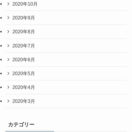
2020年10月
2020年9月
2020年8月
2020年7月
2020年6月
2020年5月
2020年4月
2020年3月
カテゴリー