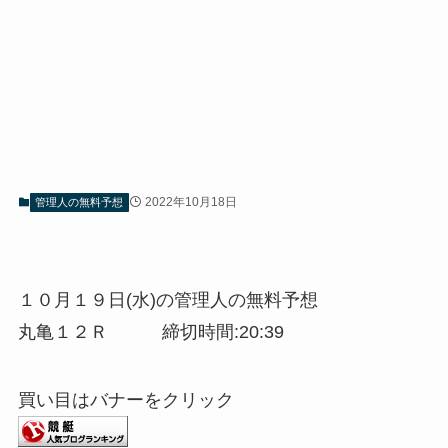
2022年10月18日
管理人の無料予想
１０月１９日(水)の管理人の無料予想
丸亀１２Ｒ 締切時間:20:39
買い目はバナーをクリック