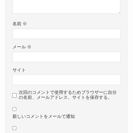
名前
※
メール
※
サイト
次回のコメントで使用するためブラウザーに自分
の名前、メールアドレス、サイトを保存する。
新しいコメントをメールで通知