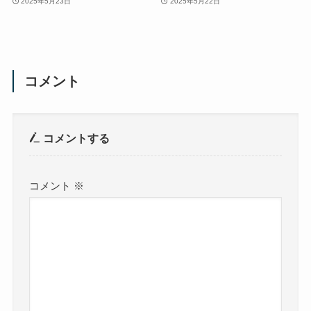
2025年5月23日
2025年5月22日
コメント
コメントする
コメント
※