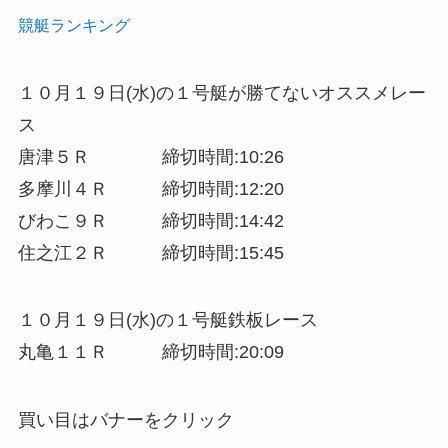
競艇ランキング
１０月１９日(水)の１号艇が勝てないオススメレー
ス
唐津５Ｒ 締切時間:10:26
多摩川４Ｒ 締切時間:12:20
びわこ９Ｒ 締切時間:14:42
住之江２Ｒ 締切時間:15:45
１０月１９日(水)の１号艇鉄板レース
丸亀１１Ｒ 締切時間:20:09
買い目はバナーをクリック