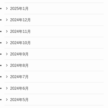
2025年1月
2024年12月
2024年11月
2024年10月
2024年9月
2024年8月
2024年7月
2024年6月
2024年5月