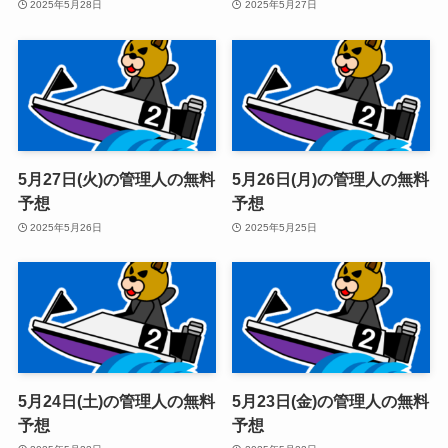
2025年5月28日
2025年5月27日
5月27日(火)の管理人の無料
5月26日(月)の管理人の無料
予想
予想
2025年5月26日
2025年5月25日
5月24日(土)の管理人の無料
5月23日(金)の管理人の無料
予想
予想