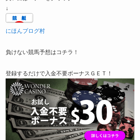
↓
にほんブログ村
負けない競馬予想はコチラ！
登録するだけで入金不要ボーナスＧＥＴ！