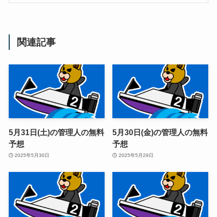
関連記事
5月31日(土)の管理人の無料
5月30日(金)の管理人の無料
予想
予想
2025年5月30日
2025年5月29日