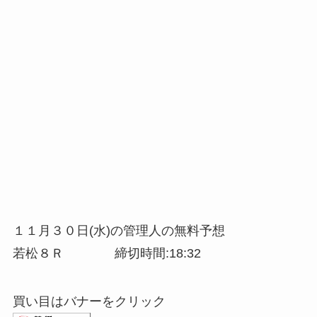
１１月３０日(水)の管理人の無料予想
若松８Ｒ 締切時間:18:32
買い目はバナーをクリック