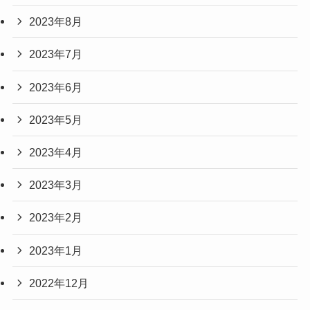
2023年8月
2023年7月
2023年6月
2023年5月
2023年4月
2023年3月
2023年2月
2023年1月
2022年12月