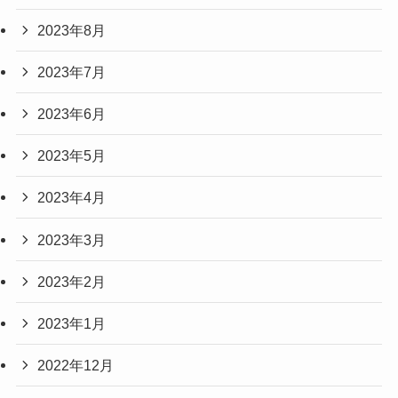
2023年8月
2023年7月
2023年6月
2023年5月
2023年4月
2023年3月
2023年2月
2023年1月
2022年12月