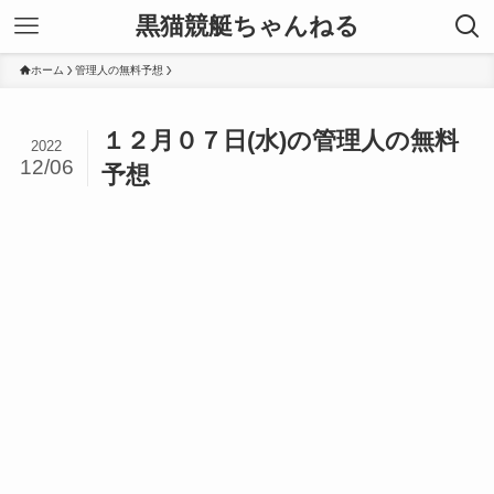
黒猫競艇ちゃんねる
ホーム
管理人の無料予想
１２月０７日(水)の管理人の無料
2022
12/06
予想