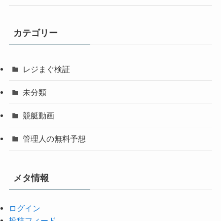
カテゴリー
レジまぐ検証
未分類
競艇動画
管理人の無料予想
メタ情報
ログイン
投稿フィード