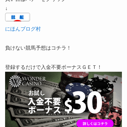
↓
にほんブログ村
負けない競馬予想はコチラ！
登録するだけで入金不要ボーナスＧＥＴ！