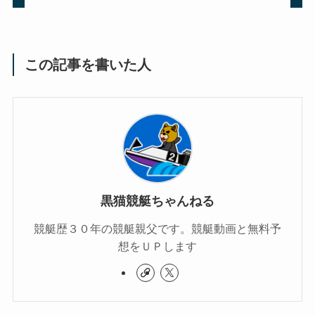
この記事を書いた人
黒猫競艇ちゃんねる
競艇歴３０年の競艇親父です。競艇動画と無料予
想をＵＰします