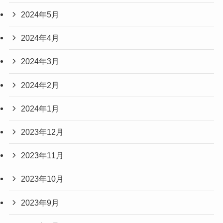
2024年5月
2024年4月
2024年3月
2024年2月
2024年1月
2023年12月
2023年11月
2023年10月
2023年9月