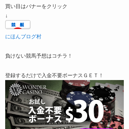
買い目はバナーをクリック
↓
にほんブログ村
負けない競馬予想はコチラ！
登録するだけで入金不要ボーナスＧＥＴ！