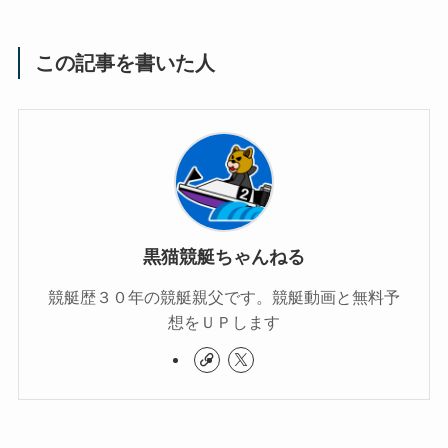
この記事を書いた人
黒猫競艇ちゃんねる
競艇歴３０年の競艇親父です。競艇動画と無料予
想をＵＰします