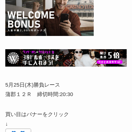
5月25日(木)勝負レース
蒲郡１２Ｒ 締切時間:20:30
買い目はバナーをクリック
↓