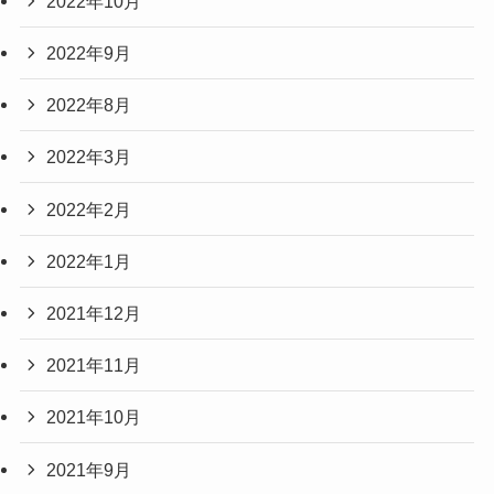
2022年10月
2022年9月
2022年8月
2022年3月
2022年2月
2022年1月
2021年12月
2021年11月
2021年10月
2021年9月