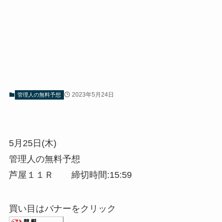
2023年5月24日
管理人の無料予想
5月25日(木)
管理人の無料予想
芦屋１１Ｒ 締切時間:15:59
買い目はバナーをクリック