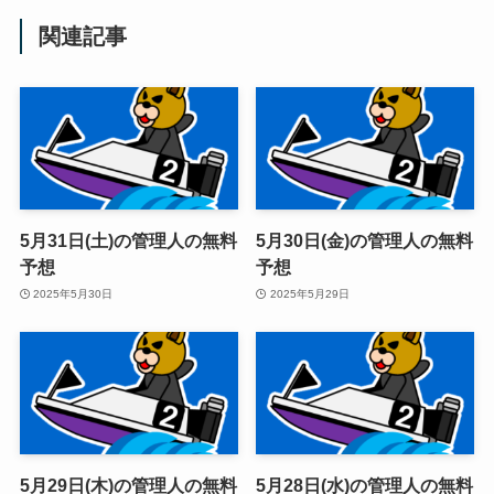
関連記事
5月31日(土)の管理人の無料
5月30日(金)の管理人の無料
予想
予想
2025年5月30日
2025年5月29日
5月29日(木)の管理人の無料
5月28日(水)の管理人の無料