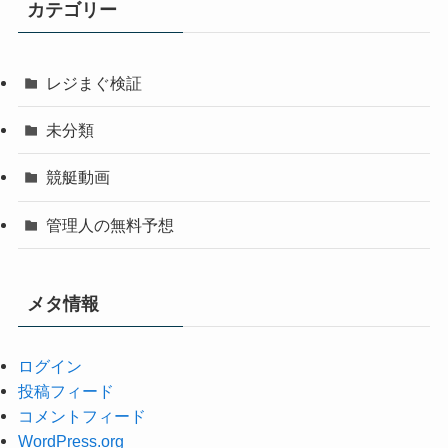
カテゴリー
レジまぐ検証
未分類
競艇動画
管理人の無料予想
メタ情報
ログイン
投稿フィード
コメントフィード
WordPress.org