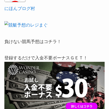
にほんブログ村
負けない競馬予想はコチラ！
登録するだけで入金不要ボーナスＧＥＴ！