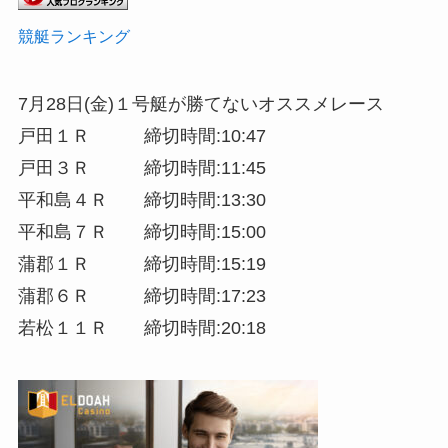
競艇ランキング
7月28日(金)１号艇が勝てないオススメレース
戸田１Ｒ 締切時間:10:47
戸田３Ｒ 締切時間:11:45
平和島４Ｒ 締切時間:13:30
平和島７Ｒ 締切時間:15:00
蒲郡１Ｒ 締切時間:15:19
蒲郡６Ｒ 締切時間:17:23
若松１１Ｒ 締切時間:20:18