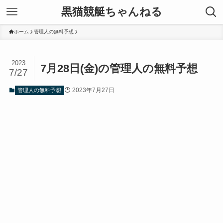
黒猫競艇ちゃんねる
ホーム
管理人の無料予想
2023
7月28日(金)の管理人の無料予想
7/27
2023年7月27日
管理人の無料予想