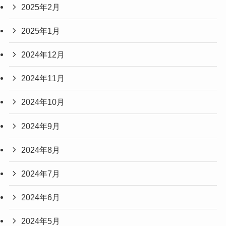
2025年2月
2025年1月
2024年12月
2024年11月
2024年10月
2024年9月
2024年8月
2024年7月
2024年6月
2024年5月