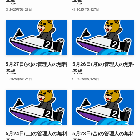
予想
予想
2025年5月28日
2025年5月27日
5月27日(火)の管理人の無料
5月26日(月)の管理人の無料
予想
予想
2025年5月26日
2025年5月25日
5月24日(土)の管理人の無料
5月23日(金)の管理人の無料