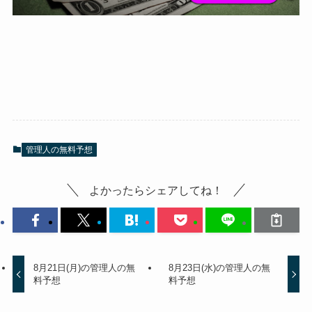
管理人の無料予想
よかったらシェアしてね！
8月21日(月)の管理人の無
8月23日(水)の管理人の無
料予想
料予想