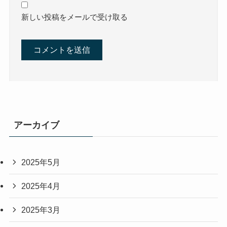
新しい投稿をメールで受け取る
アーカイブ
2025年5月
2025年4月
2025年3月