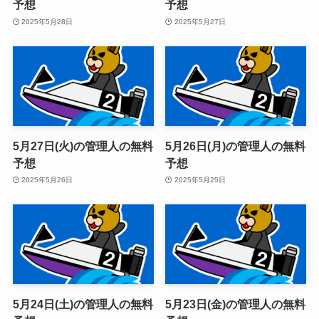
予想
予想
2025年5月28日
2025年5月27日
5月27日(火)の管理人の無料
5月26日(月)の管理人の無料
予想
予想
2025年5月26日
2025年5月25日
5月24日(土)の管理人の無料
5月23日(金)の管理人の無料