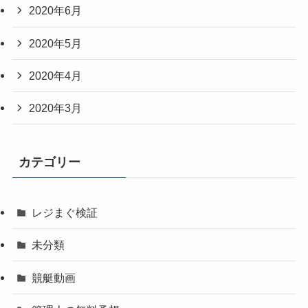
2020年6月
2020年5月
2020年4月
2020年3月
カテゴリー
レジまぐ検証
未分類
競艇動画