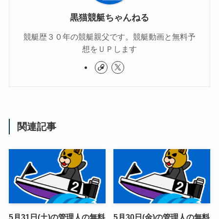
黒猫競艇ちゃんねる
競艇歴３０年の競艇親父です。競艇動画と無料予
想をＵＰします
関連記事
5月31日(土)の管理人の無料
5月30日(金)の管理人の無料