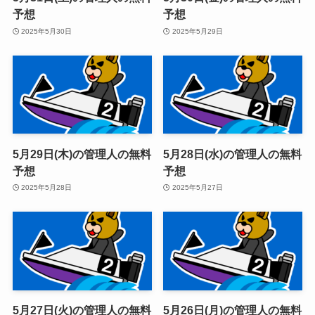
予想
予想
2025年5月30日
2025年5月29日
5月29日(木)の管理人の無料
5月28日(水)の管理人の無料
予想
予想
2025年5月28日
2025年5月27日
5月27日(火)の管理人の無料
5月26日(月)の管理人の無料