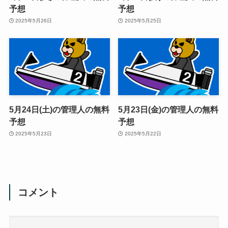
予想
予想
2025年5月26日
2025年5月25日
5月24日(土)の管理人の無料
5月23日(金)の管理人の無料
予想
予想
2025年5月23日
2025年5月22日
コメント