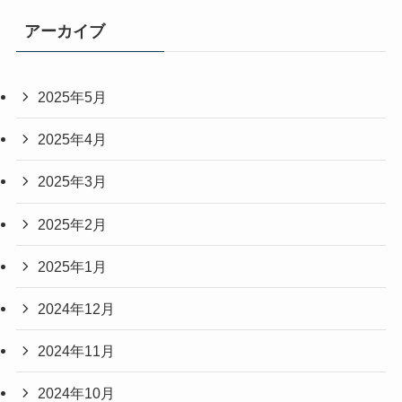
アーカイブ
2025年5月
2025年4月
2025年3月
2025年2月
2025年1月
2024年12月
2024年11月
2024年10月