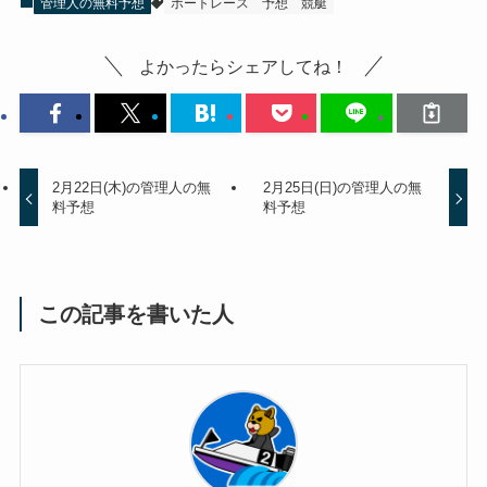
管理人の無料予想
ボートレース
予想
競艇
よかったらシェアしてね！
2月22日(木)の管理人の無
2月25日(日)の管理人の無
料予想
料予想
この記事を書いた人