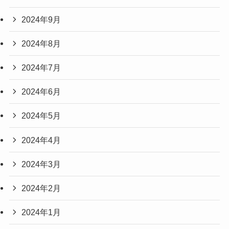
2024年9月
2024年8月
2024年7月
2024年6月
2024年5月
2024年4月
2024年3月
2024年2月
2024年1月