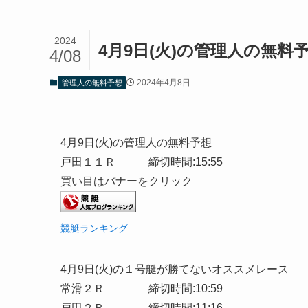
2024
4月9日(火)の管理人の無料
4/08
2024年4月8日
管理人の無料予想
4月9日(火)の管理人の無料予想
戸田１１Ｒ 締切時間:15:55
買い目はバナーをクリック
競艇ランキング
4月9日(火)の１号艇が勝てないオススメレース
常滑２Ｒ 締切時間:10:59
戸田２Ｒ 締切時間:11:16