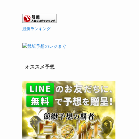
競艇ランキング
オススメ予想