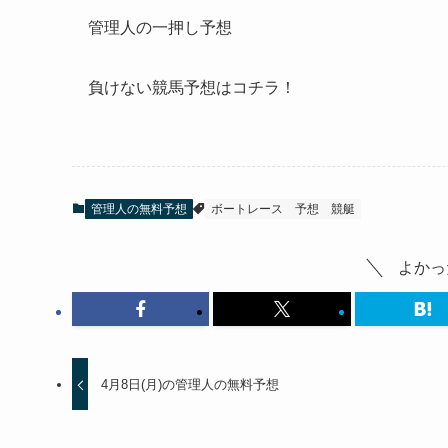
管理人の一押し予想
負けない競馬予想はコチラ！
管理人の無料予想
ボートレース
予想
競艇
よかっ
4月8日(月)の管理人の無料予想