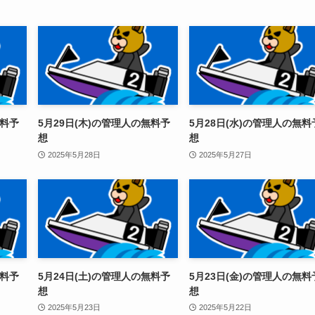
無料予
5月29日(木)の管理人の無料予
5月28日(水)の管理人の無料
想
想
2025年5月28日
2025年5月27日
無料予
5月24日(土)の管理人の無料予
5月23日(金)の管理人の無料
想
想
2025年5月23日
2025年5月22日