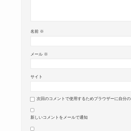
名前
※
メール
※
サイト
次回のコメントで使用するためブラウザーに自分の
新しいコメントをメールで通知