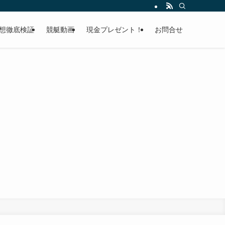
想徹底検証
競艇動画
現金プレゼント！
お問合せ