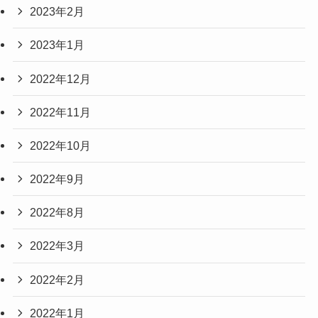
2023年2月
2023年1月
2022年12月
2022年11月
2022年10月
2022年9月
2022年8月
2022年3月
2022年2月
2022年1月