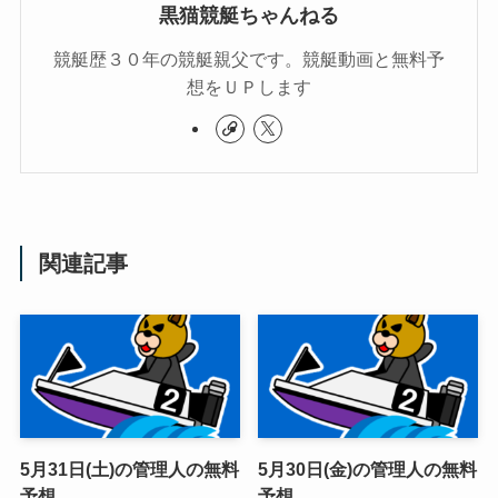
黒猫競艇ちゃんねる
競艇歴３０年の競艇親父です。競艇動画と無料予
想をＵＰします
関連記事
5月31日(土)の管理人の無料
5月30日(金)の管理人の無料
予想
予想