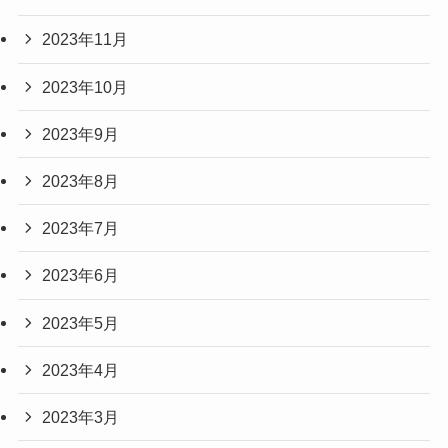
2023年11月
2023年10月
2023年9月
2023年8月
2023年7月
2023年6月
2023年5月
2023年4月
2023年3月