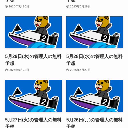
2025年5月30日
2025年5月29日
5月29日(木)の管理人の無料
5月28日(水)の管理人の無料
予想
予想
2025年5月28日
2025年5月27日
5月27日(火)の管理人の無料
5月26日(月)の管理人の無料
予想
予想