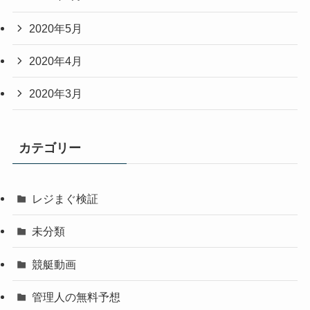
2020年5月
2020年4月
2020年3月
カテゴリー
レジまぐ検証
未分類
競艇動画
管理人の無料予想