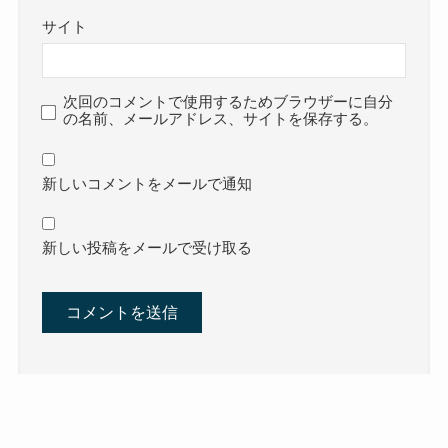
サイト
次回のコメントで使用するためブラウザーに自分
の名前、メールアドレス、サイトを保存する。
新しいコメントをメールで通知
新しい投稿をメールで受け取る