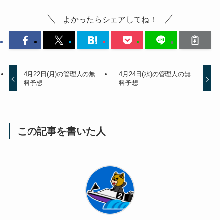
よかったらシェアしてね！
4月22日(月)の管理人の無
4月24日(水)の管理人の無
料予想
料予想
この記事を書いた人