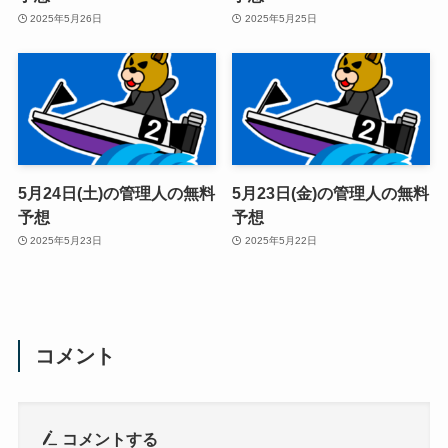
2025年5月26日
2025年5月25日
5月24日(土)の管理人の無料
5月23日(金)の管理人の無料
予想
予想
2025年5月23日
2025年5月22日
コメント
コメントする