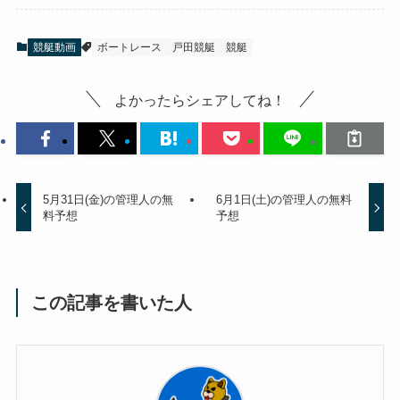
競艇動画
ボートレース
戸田競艇
競艇
よかったらシェアしてね！
5月31日(金)の管理人の無
6月1日(土)の管理人の無料
料予想
予想
この記事を書いた人