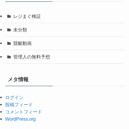
レジまぐ検証
未分類
競艇動画
管理人の無料予想
メタ情報
ログイン
投稿フィード
コメントフィード
WordPress.org