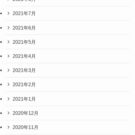
2021年7月
2021年6月
2021年5月
2021年4月
2021年3月
2021年2月
2021年1月
2020年12月
2020年11月