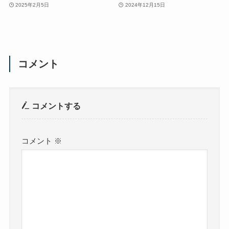
2025年2月5日
2024年12月15日
コメント
コメントする
コメント
※