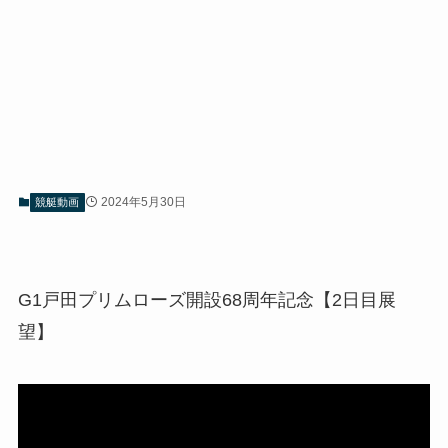
2024年5月30日
競艇動画
G1戸田プリムローズ開設68周年記念【2日目展
望】