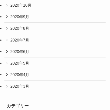
2020年10月
2020年9月
2020年8月
2020年7月
2020年6月
2020年5月
2020年4月
2020年3月
カテゴリー