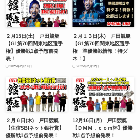
２月15日(土) 戸田競艇
２月１３日(木) 戸田競艇
【G1第70回関東地区選手
【G1第70回関東地区選手
権】優勝戦1点予想前発
権 準優勝戦情報！特ダ
表！
ネ！】
2025年2月14日
2025年2月12日
２月６日(木) 戸田競艇
12月16日(月) 戸田競艇
【住信SBIネット銀行賞】
【ＤＭＭ．ｃｏｍ杯】優勝
優勝戦1点予想前発表！
戦1点予想前発表！