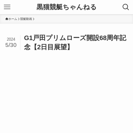
黒猫競艇ちゃんねる
ホーム
競艇動画
G1戸田プリムローズ開設68周年記
2024
5/30
念【2日目展望】