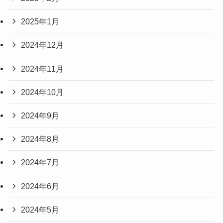
2025年1月
2024年12月
2024年11月
2024年10月
2024年9月
2024年8月
2024年7月
2024年6月
2024年5月