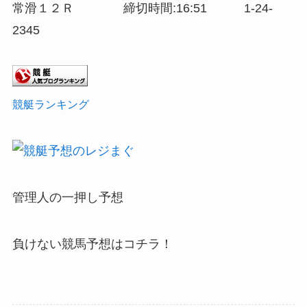
常滑１２Ｒ 締切時間:16:51 1-24-
2345
競艇ランキング
管理人の一押し予想
負けない競馬予想はコチラ！