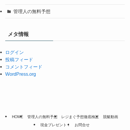
管理人の無料予想
メタ情報
ログイン
投稿フィード
コメントフィード
WordPress.org
HOME
管理人の無料予想
レジまぐ予想徹底検証
競艇動画
現金プレゼント！
お問合せ