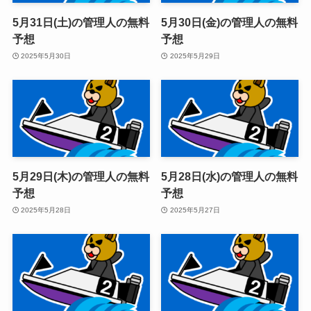
5月31日(土)の管理人の無料
5月30日(金)の管理人の無料
予想
予想
2025年5月30日
2025年5月29日
5月29日(木)の管理人の無料
5月28日(水)の管理人の無料
予想
予想
2025年5月28日
2025年5月27日