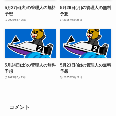
5月27日(火)の管理人の無料
5月26日(月)の管理人の無料
予想
予想
2025年5月26日
2025年5月25日
5月24日(土)の管理人の無料
5月23日(金)の管理人の無料
予想
予想
2025年5月23日
2025年5月22日
コメント