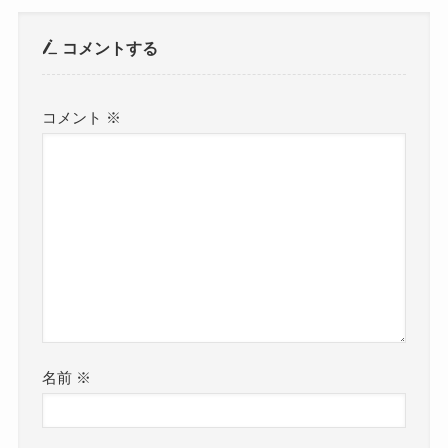
コメントする
コメント
※
名前
※