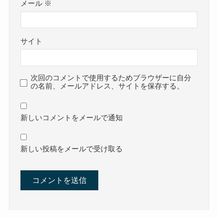
メール
※
サイト
次回のコメントで使用するためブラウザーに自分
の名前、メールアドレス、サイトを保存する。
新しいコメントをメールで通知
新しい投稿をメールで受け取る