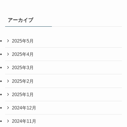
アーカイブ
2025年5月
2025年4月
2025年3月
2025年2月
2025年1月
2024年12月
2024年11月