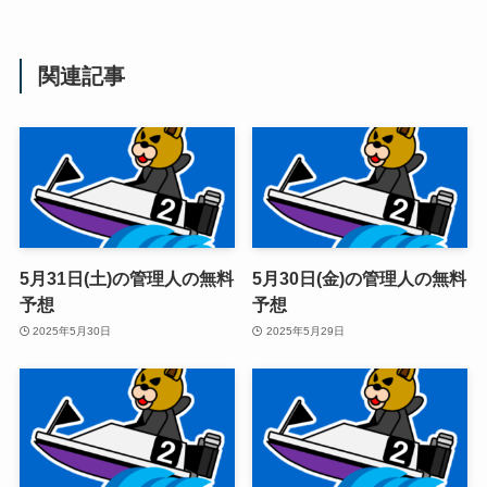
関連記事
5月31日(土)の管理人の無料
5月30日(金)の管理人の無料
予想
予想
2025年5月30日
2025年5月29日