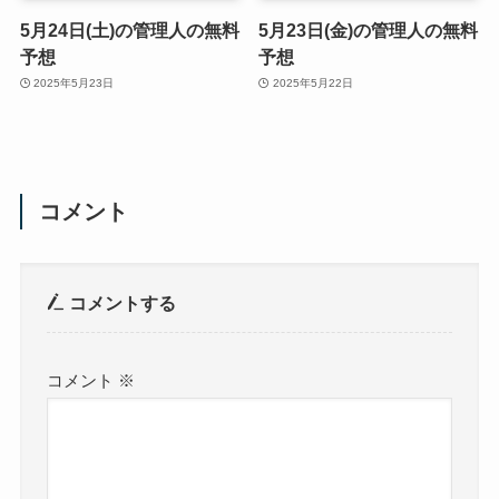
5月24日(土)の管理人の無料
5月23日(金)の管理人の無料
予想
予想
2025年5月23日
2025年5月22日
コメント
コメントする
コメント
※