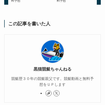
料予想
料予想
この記事を書いた人
黒猫競艇ちゃんねる
競艇歴３０年の競艇親父です。競艇動画と無料予
想をＵＰします