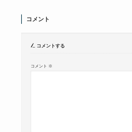
コメント
コメントする
コメント
※