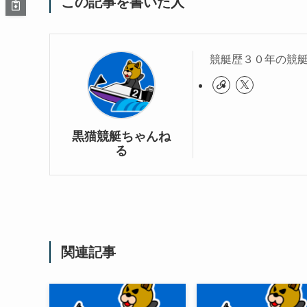
この記事を書いた人
競艇歴３０年の競
黒猫競艇ちゃんね
る
関連記事