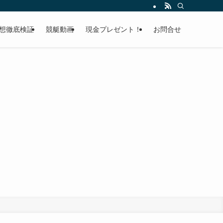
想徹底検証
競艇動画
現金プレゼント！
お問合せ