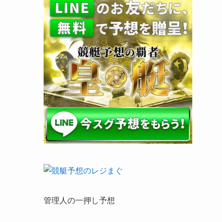
管理人の一押し予想