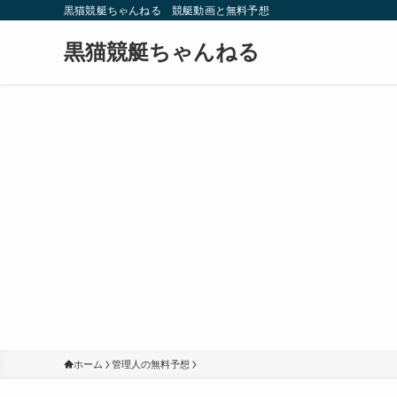
黒猫競艇ちゃんねる 競艇動画と無料予想
黒猫競艇ちゃんねる
ホーム
管理人の無料予想