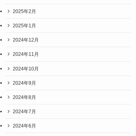
2025年2月
2025年1月
2024年12月
2024年11月
2024年10月
2024年9月
2024年8月
2024年7月
2024年6月