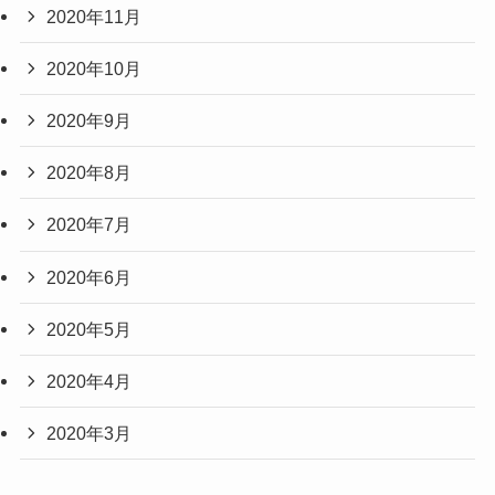
2020年11月
2020年10月
2020年9月
2020年8月
2020年7月
2020年6月
2020年5月
2020年4月
2020年3月