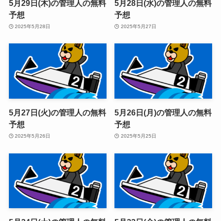
5月29日(木)の管理人の無料
5月28日(水)の管理人の無料
予想
予想
2025年5月28日
2025年5月27日
5月27日(火)の管理人の無料
5月26日(月)の管理人の無料
予想
予想
2025年5月26日
2025年5月25日