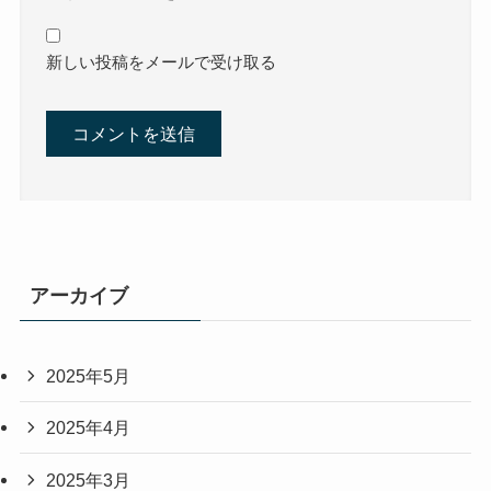
新しい投稿をメールで受け取る
アーカイブ
2025年5月
2025年4月
2025年3月