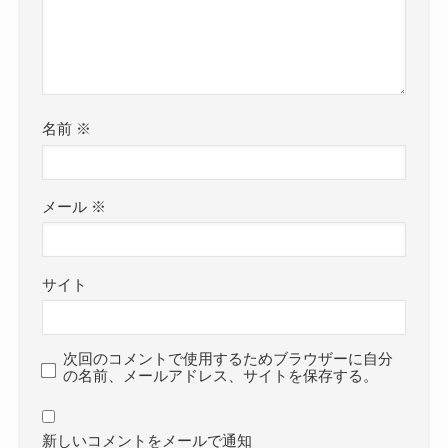
名前
※
メール
※
サイト
次回のコメントで使用するためブラウザーに自分
の名前、メールアドレス、サイトを保存する。
新しいコメントをメールで通知