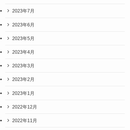
2023年7月
2023年6月
2023年5月
2023年4月
2023年3月
2023年2月
2023年1月
2022年12月
2022年11月