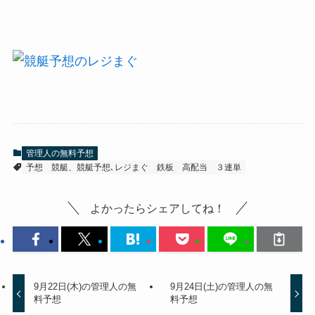
管理人の無料予想
予想
競艇、競艇予想､レジまぐ
鉄板
高配当
３連単
よかったらシェアしてね！
9月22日(木)の管理人の無
9月24日(土)の管理人の無
料予想
料予想