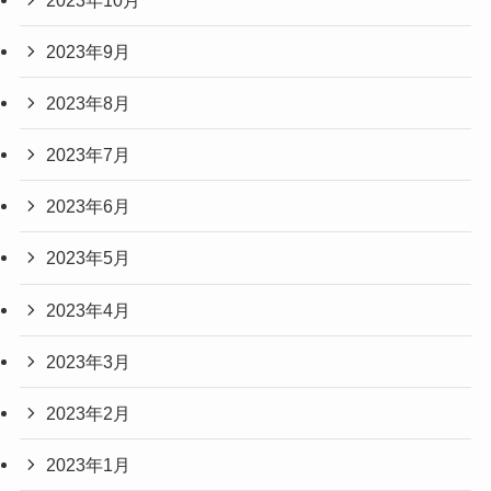
2023年9月
2023年8月
2023年7月
2023年6月
2023年5月
2023年4月
2023年3月
2023年2月
2023年1月