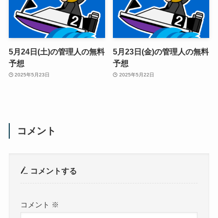
5月24日(土)の管理人の無料
5月23日(金)の管理人の無料
予想
予想
2025年5月23日
2025年5月22日
コメント
コメントする
コメント
※