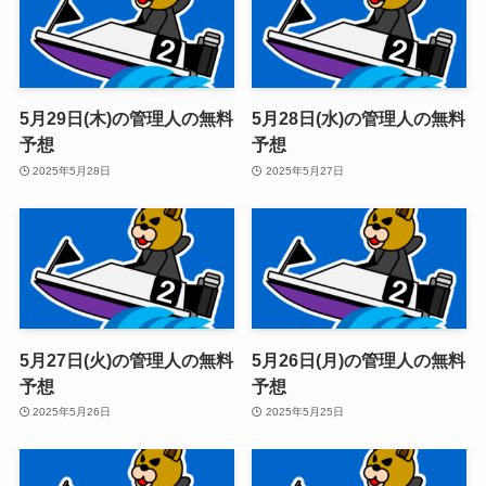
5月29日(木)の管理人の無料
5月28日(水)の管理人の無料
予想
予想
2025年5月28日
2025年5月27日
5月27日(火)の管理人の無料
5月26日(月)の管理人の無料
予想
予想
2025年5月26日
2025年5月25日