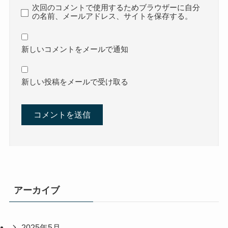
次回のコメントで使用するためブラウザーに自分
の名前、メールアドレス、サイトを保存する。
新しいコメントをメールで通知
新しい投稿をメールで受け取る
アーカイブ
2025年5月