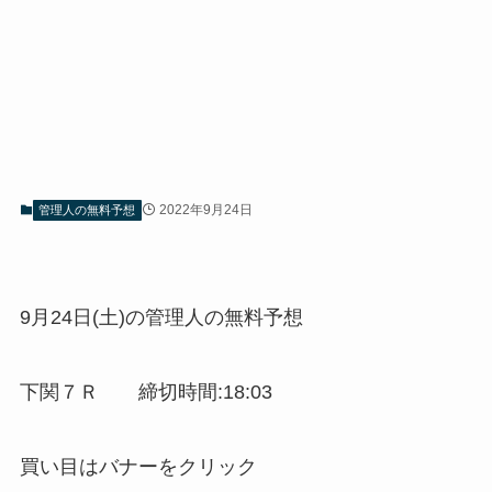
2022年9月24日
管理人の無料予想
9月24日(土)の管理人の無料予想
下関７Ｒ 締切時間:18:03
買い目はバナーをクリック