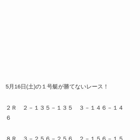
5月16日(土)の１号艇が勝てないレース！
２Ｒ ２－１３５－１３５ ３－１４６－１４
６
８Ｒ ３－２５６－２５６ ２－１５６－１５