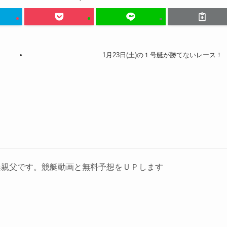
1月23日(土)の１号艇が勝てないレース！
艇親父です。競艇動画と無料予想をＵＰします