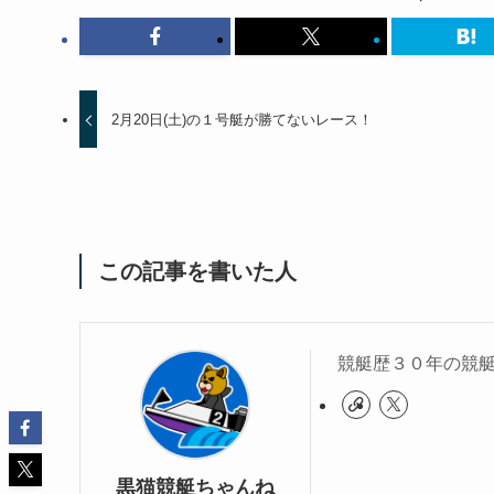
2月20日(土)の１号艇が勝てないレース！
この記事を書いた人
競艇歴３０年の競
黒猫競艇ちゃんね