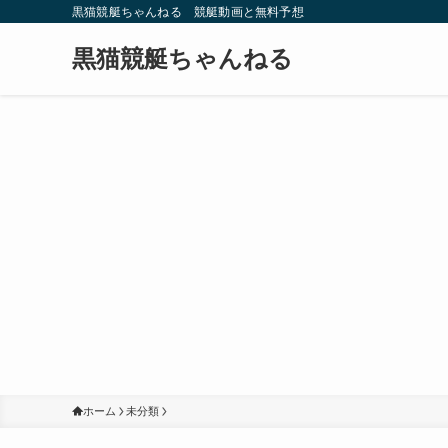
黒猫競艇ちゃんねる 競艇動画と無料予想
黒猫競艇ちゃんねる
ホーム
未分類