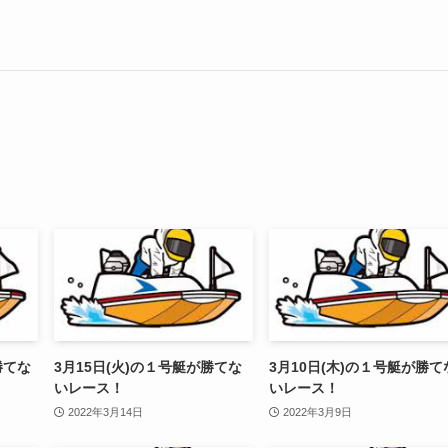
勝てな
3月15日(火)の１号艇が勝てな
3月10日(木)の１号艇が勝て
いレース！
いレース！
2022年3月14日
2022年3月9日