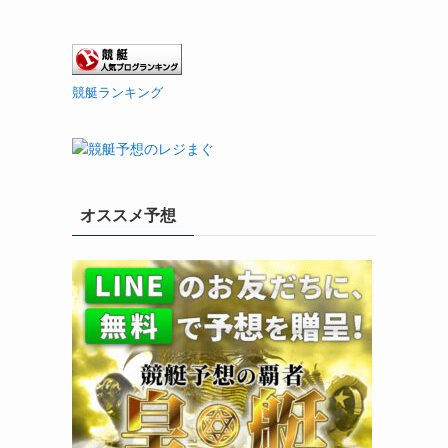
競艇ランキング
オススメ予想