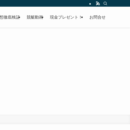
想徹底検証
競艇動画
現金プレゼント！
お問合せ