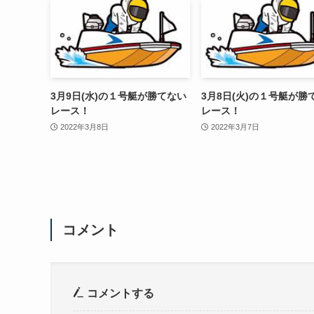
3月9日(水)の１号艇が勝てない
3月8日(火)の１号艇が勝
レース！
レース！
2022年3月8日
2022年3月7日
コメント
コメントする