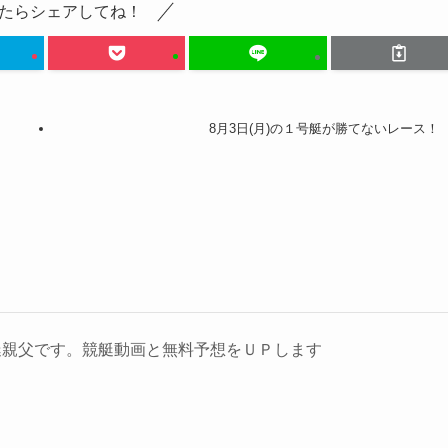
たらシェアしてね！
8月3日(月)の１号艇が勝てないレース！
艇親父です。競艇動画と無料予想をＵＰします