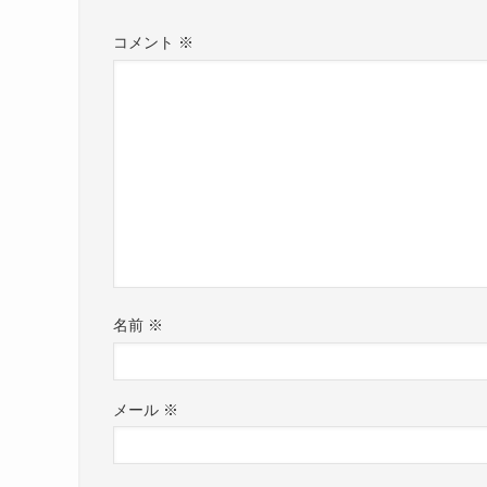
コメント
※
名前
※
メール
※